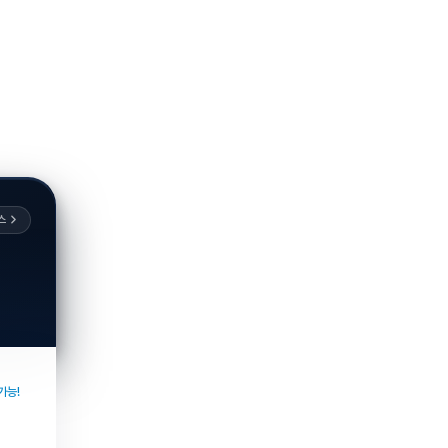
스
가능!