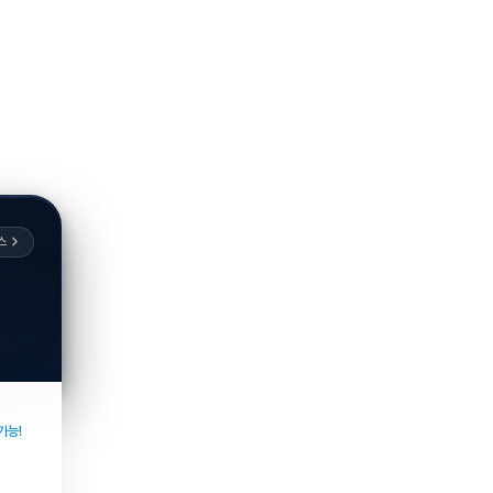
스
가능!