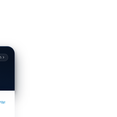
스
가능!