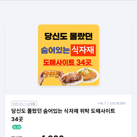
구매
7
| 조회
18390
비즈니스 > 쇼핑몰
당신도 몰랐던 숨어있는 식자재 위탁 도매사이트
34곳
XLSX