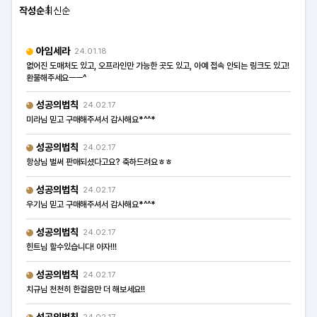
작성순
최신순
아임세라
24.01.18
없어진 도매처도 있고, 오프라인만 가능한 곳도 있고, 아예 접속 안되는 링크도 있고!
환불해주세요ㅡㅡ^
성공의법칙
24.02.17
미라님 믿고 구매해주셔서 감사해요*^^*
성공의법칙
24.02.17
항상님 벌써 판매되셨다고요? 축하드려요ㅎㅎ
성공의법칙
24.02.17
우기님 믿고 구매해주셔서 감사해요*^^*
성공의법칙
24.02.17
힌트님 할수있습니다! 아자!!!
성공의법칙
24.02.17
치규님 천천히 한걸음만 더 해보세요!!