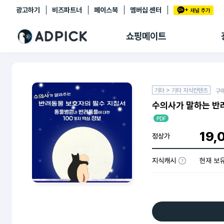
광고하기
비즈파트너
페이스북
멤버십 센터
추천상품
제휴몰
쇼핑메이트
쇼핑 에이전트
BETA
쇼핑리포트
링크관리
마이숍
기타 > 기타 지식컨텐츠
구
수의사가 말하는 반려
PDF
19,
정상가
지식캐시
현재 보