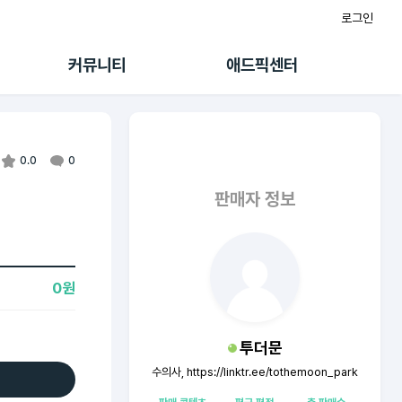
로그인
게시판
FAQ/문의
팸
이용정책
커뮤니티
애드픽센터
랭킹
멤버십 센터
퀘스트
광고툴/API
초대보너스
마이도메인
수익 Live
가이드북
0.0
0
판매자 정보
0원
투더문
수의사, https://linktr.ee/tothemoon_park