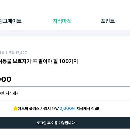
전체 캠페인
지식마켓
포인트샵
나의 캠페인
지식리포트
포인트 충전소
광고메이트
지식마켓
포인트
광고리포트
출석 룰렛
출금 신청
후원
이용내역
매
0
| 조회
17,827
동물 보호자가 꼭 알아야 할 100가지
000
유한 지식캐시
애드픽 플러스 가입시 매달
2,000원
지식캐시 적립!
로그인 후 이용 가능합니다.