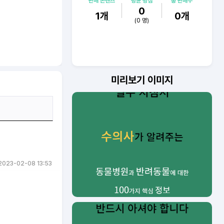
판매 콘텐츠
평균 평점
총 판매수
0
1
개
0
개
(
0
명)
미리보기 이미지
2023-02-08 13:53