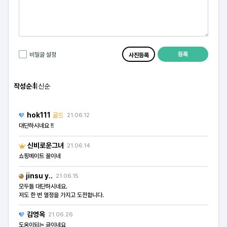
등록
비밀글 설정
사진등록
작성순
최신순
hok111
골드
21.06.12
대단하시네요 !!
신비로운그녀
21.06.14
쇼핑메이트 꿀이네
jinsu y..
21.06.15
모두들 대단하시네요.
저도 한 번 열정을 가지고 도전합니다.
김영옥
21.06.26
도움이되는 글이네요