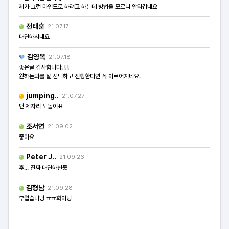
제가 그런 마인드로 하려고 하는데 방법을 모르니 안타갑네요
전태훈
21.07.17
대단하시네요
김영옥
21.07.18
좋은글 감사합니다. ! !
원하는봐를 잘 선택하고 진행한다면 꼭 이르어지네요.
jumping..
21.07.27
맨 제자리 도돌이표
조서연
21.09.02
좋아요
Peter J..
21.09.26
후... 진짜 대단하신듯
김형남
21.09.28
부럽습니당 ㅠㅠ화이팅