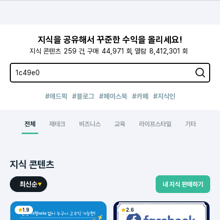
지식을 공유해서 꾸준한 수익을 올리세요!
지식 콘텐츠
259
건
구매
44,971
회
열람
8,412,301
회
#애드픽
#블로그
#페이스북
#카페
#지식인
전체
재테크
비즈니스
교육
라이프스타일
기타
지식 콘텐츠
최신순
내 지식 판매하기
1.9
2.6