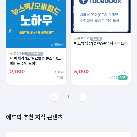
힐링웨이
애드픽
애드픽 영상(CPV)수익화 가이드북
힐링웨이
제휴마케팅
내 매체가 1도 필요없는 뉴스픽/모
비피드 수익 노하우
2,000
5,000
구매 123
구매 108
19
42
PDF
1
애드픽 추천 지식 콘텐츠