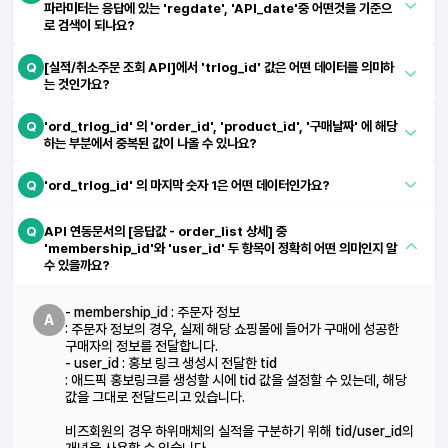
파라미터는 응답에 있는 'regdate', 'API_date'중 어떤것을 기준으
로 검색이 되나요?
Q
[실적/취소주문 조회 API]에서 'trlog_id' 값은 어떤 데이터를 의미하
는 것인가요?
Q
'ord_trlog_id' 의 'order_id', 'product_id', '구매날짜' 에 해당
하는 부분에서 중복된 값이 나올 수 있나요?
Q
'ord_trlog_id' 의 마지막 숫자 1은 어떤 데이터인가요?
Q
API 연동문서의 [응답값 - order_list 상세] 중
'membership_id'와 'user_id' 두 항목이 정확히 어떤 의미인지 알
수 있을까요?
- membership_id : 주문자 정보
A
: 주문자 정보의 경우, 실제 해당 쇼핑몰에 들어가 구매에 성공한
구매자의 정보를 전달합니다.
- user_id : 홍보 링크 생성시 전달한 tid
: 애드픽 홍보링크를 생성할 시에 tid 값을 설정할 수 있는데, 해당
값을 그대로 전달드리고 있습니다.
비즈회원의 경우 하위매체의 실적을 구분하기 위해 tid/user_id의