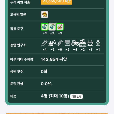
22,355,609 씨앗
누적 씨앗 지출
고용된 일꾼
착용 도구
+3
+2
+3
농업 연구소
+4
+5
+6
+2
+4
+2
+1
+1
142,854 씨앗
하루 최대 수확량
0회
응원 횟수
0.0%
도감 완성
4명 (최대 10명)
이웃
이웃 신청