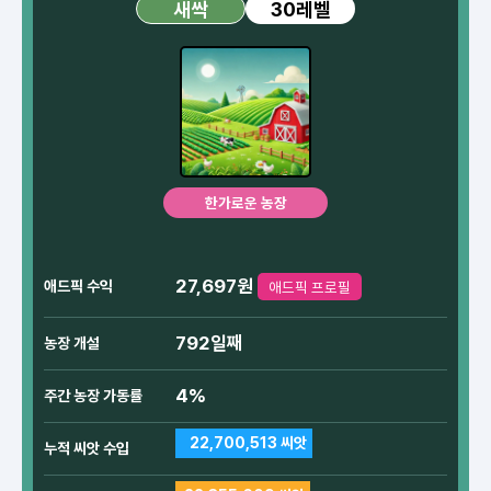
30레벨
새싹
한가로운 농장
27,697원
애드픽 수익
애드픽 프로필
792일째
농장 개설
4%
주간 농장 가동률
22,700,513 씨앗
누적 씨앗 수입