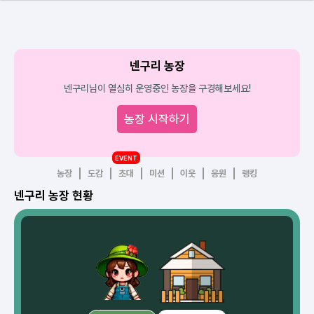
넨구리 농장
넨구리님이 열심히 운영중인 농장을 구경해보세요!
농장 시작하기
EVENT
농장
도감
초대
미션
이웃
응원
랭킹
넨구리 농장 현황