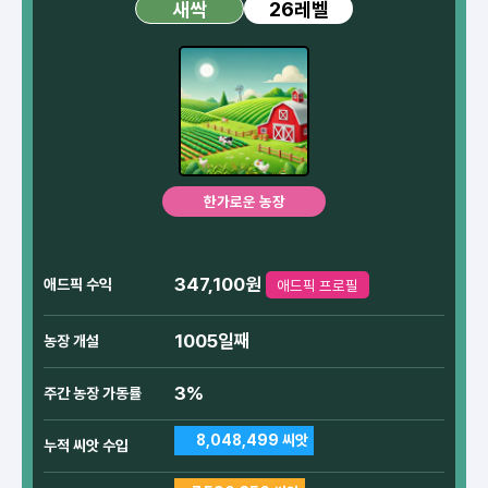
26레벨
새싹
한가로운 농장
347,100원
애드픽 수익
애드픽 프로필
1005일째
농장 개설
3%
주간 농장 가동률
8,048,499 씨앗
누적 씨앗 수입