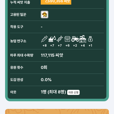
7,590,356 씨앗
누적 씨앗 지출
고용된 일꾼
-
착용 도구
농업 연구소
+8
+7
+7
+6
+2
+4
+1
117,115 씨앗
하루 최대 수확량
0회
응원 횟수
0.0%
도감 완성
1명 (최대 8명)
이웃
이웃 신청