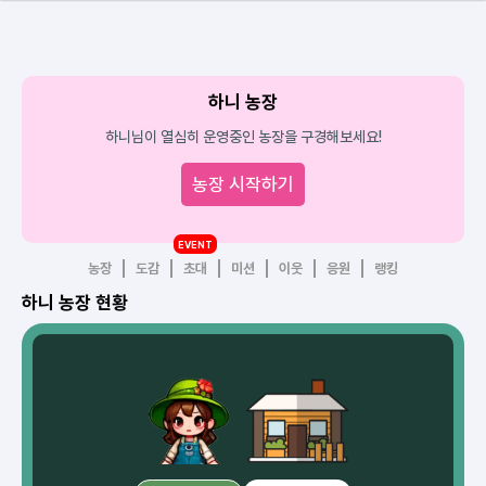
하니 농장
하니님이 열심히 운영중인 농장을 구경해보세요!
농장 시작하기
EVENT
농장
도감
초대
미션
이웃
응원
랭킹
하니 농장 현황