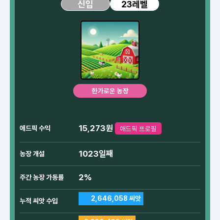
23레벨
신입
한가로운 농장
15,273원
애드픽 수익
애드픽 프로필
1023일째
농장 개설
2%
주간 농장 가동률
2,646,058 씨앗
누적 씨앗 수입