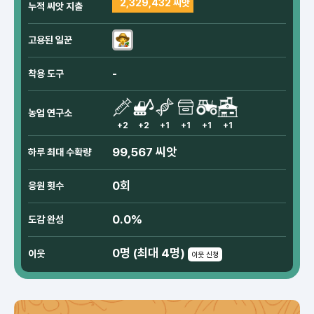
2,329,432 씨앗
누적 씨앗 지출
고용된 일꾼
-
착용 도구
농업 연구소
+2
+2
+1
+1
+1
+1
99,567 씨앗
하루 최대 수확량
0회
응원 횟수
0.0%
도감 완성
0명 (최대 4명)
이웃
이웃 신청