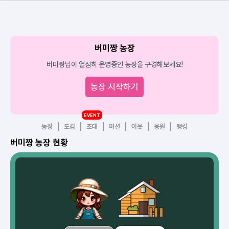
버미짱 농장
버미짱님이 열심히 운영중인 농장을 구경해보세요!
농장 시작하기
EVENT
농장
도감
초대
미션
이웃
응원
랭킹
버미짱 농장 현황