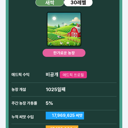
30레벨
새싹
한가로운 농장
비공개
애드픽 수익
애드픽 프로필
1025일째
농장 개설
5%
주간 농장 가동률
17,969,625 씨앗
누적 씨앗 수입