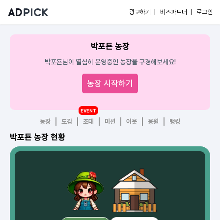
광고하기 |
비즈파트너 |
로그인
박포됸 농장
박포됸님이 열심히 운영중인 농장을 구경해보세요!
농장 시작하기
EVENT
농장
도감
초대
미션
이웃
응원
랭킹
박포됸 농장 현황