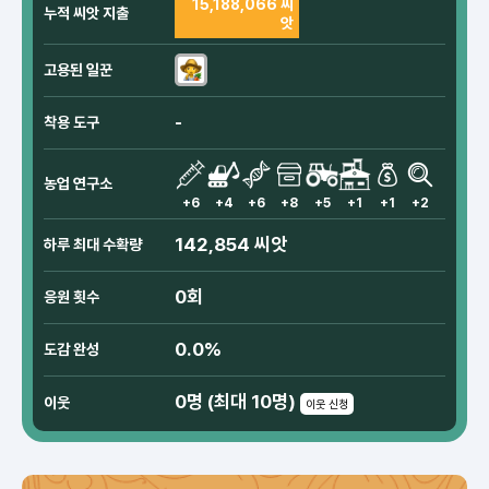
15,188,066 씨
누적 씨앗 지출
앗
고용된 일꾼
-
착용 도구
농업 연구소
+6
+4
+6
+8
+5
+1
+1
+2
142,854 씨앗
하루 최대 수확량
0회
응원 횟수
0.0%
도감 완성
0명 (최대 10명)
이웃
이웃 신청