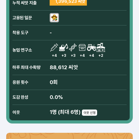
1,396,523 씨앗
누적 씨앗 지출
고용된 일꾼
-
착용 도구
농업 연구소
+4
+3
+3
+4
+4
+2
88,612 씨앗
하루 최대 수확량
0회
응원 횟수
0.0%
도감 완성
1명 (최대 6명)
이웃
이웃 신청