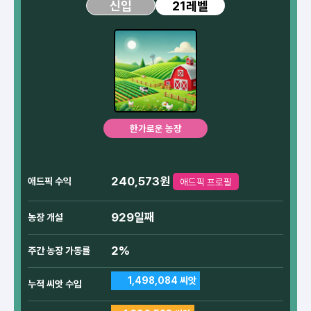
21레벨
신입
한가로운 농장
240,573원
애드픽 수익
애드픽 프로필
929일째
농장 개설
2%
주간 농장 가동률
1,498,084 씨앗
누적 씨앗 수입