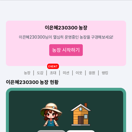
이은혜230300 농장
이은혜230300님이 열심히 운영중인 농장을 구경해보세요!
농장 시작하기
EVENT
농장
도감
초대
미션
이웃
응원
랭킹
이은혜230300 농장 현황