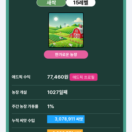
15레벨
새싹
한가로운 농장
77,460원
애드픽 수익
애드픽 프로필
1027일째
농장 개설
1%
주간 농장 가동률
3,078,911 씨앗
누적 씨앗 수입