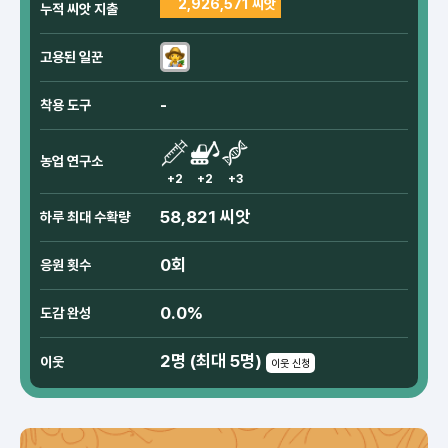
2,926,571 씨앗
누적 씨앗 지출
고용된 일꾼
-
착용 도구
농업 연구소
+2
+2
+3
58,821 씨앗
하루 최대 수확량
0회
응원 횟수
0.0%
도감 완성
2명 (최대 5명)
이웃
이웃 신청