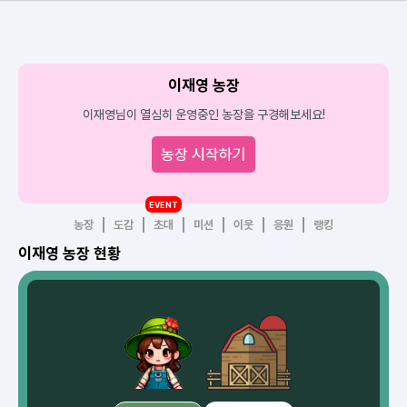
이재영 농장
이재영님이 열심히 운영중인 농장을 구경해보세요!
농장 시작하기
EVENT
농장
도감
초대
미션
이웃
응원
랭킹
이재영 농장 현황