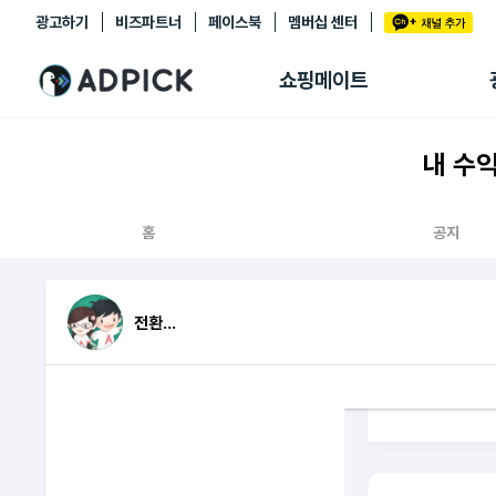
광고하기
비즈파트너
페이스북
멤버십 센터
추천상품
제휴몰
쇼핑메이트
쇼핑 에이전트
BETA
쇼핑리포트
내 수
링크관리
마이숍
홈
공지
전환...