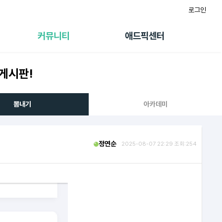
로그인
게시판
FAQ/문의
팸
이용정책
커뮤니티
애드픽센터
랭킹
멤버십 센터
퀘스트
광고툴/API
게시판!
초대보너스
마이도메인
수익 Live
가이드북
뽐내기
아카데미
정연순
2025-08-07 22:29 조회:254