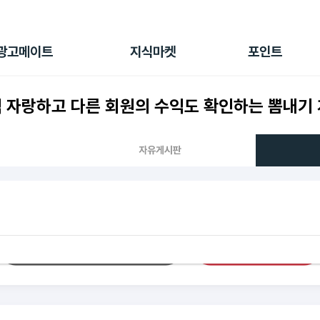
전체 캠페인
지식마켓
포인트샵
나의 캠페인
지식리포트
포인트 충전소
광고메이트
지식마켓
포인트
광고리포트
출석 룰렛
출금 신청
익 자랑하고 다른 회원의 수익도 확인하는 뽐내기 
후원
이용내역
자유게시판