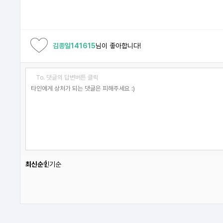
김종일141615
님이 좋아합니다!
To. 댓글의 답변버튼 클릭
최신순
인기순