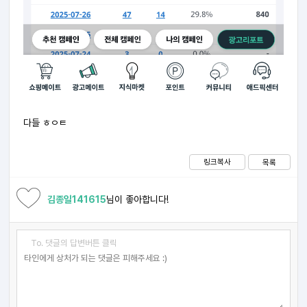
다들 ㅎㅇㅌ
링크복사
목록
김종일141615
님이 좋아합니다!
To. 댓글의 답변버튼 클릭